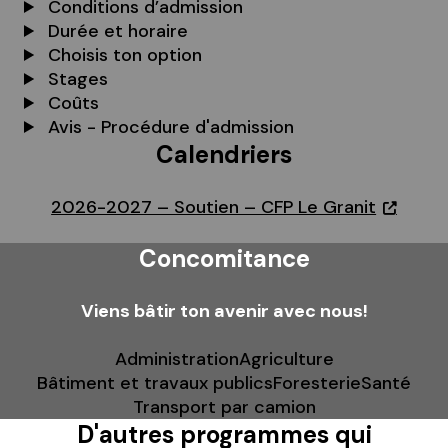
Conditions d’admission
Durée et horaire
Choisis ton option
Stages
Coûts
Avis - Procédure d'admission
Calendriers
2026-2027 – Soutien – CFP Le Granit
Concomitance
Viens bâtir ton avenir avec nous!
Administration
Agriculture
Bâtiment et travaux publics
Foresterie
Santé
Transport par camion
D'autres programmes qui