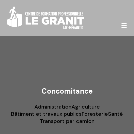

Concomitance
Administration
Agriculture
Bâtiment et travaux publics
Foresterie
Santé
Transport par camion